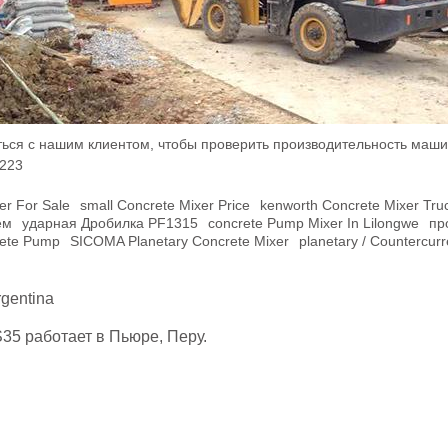
аться с нашим клиентом, чтобы проверить производительность маши
223
er For Sale
Small Concrete Mixer Price
Kenworth Concrete Mixer Tru
ем
Ударная Дробилка PF1315
Concrete Pump Mixer In Lilongwe
Пр
rete Pump
SICOMA Planetary Concrete Mixer
Planetary / Countercur
rgentina
5 работает в Пьюре, Перу.