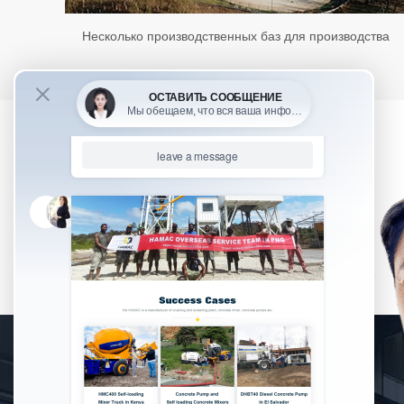
Несколько производственных баз для производства
ОСТАВИТЬ СООБЩЕНИЕ
Качество продукции -это жизнь, внимательные услуги -это
движущая сила. HAMAC стремится предоставить нашим
клиентам услуги по консультированию, разработке
решений, высококачественным машинам, выезду на
место, послепродажному обслуживанию и т. д.
БЕСПЛАТНЫЙ АНАЛИЗ