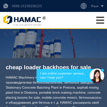
Язык
0086-15136236223
cheap loader backhoes for sale
I am online customer service, 
can I help you?
HAMAC Machinery является профессиональным
производителем бетоносмесителей, бетонных заводов,
Stationary Concrete Batching Plant in Pretoria
,
asphalt mixing
plant hire in Dodoma
,
portable brick making machine
,
concrete
placing booms for sale
,
mobile concrete mixers
, бетононасосы
и оборудование для бетона и т. д. HAMAC расширила свой