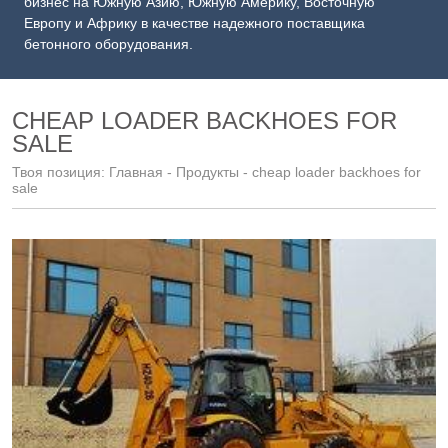
бизнес на Южную Азию, Южную Америку, Восточную
Европу и Африку в качестве надежного поставщика
бетонного оборудования.
CHEAP LOADER BACKHOES FOR
SALE
Твоя позиция:
Главная
-
Продукты
- cheap loader backhoes for
sale